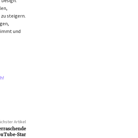
 Design.
len,
zu steigern.
agen,
nimmt und
h!
chster Artikel
erraschende
ouTube-Star