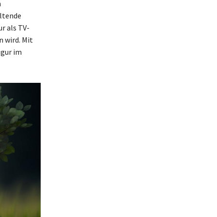
n
ltende
r als TV-
 wird. Mit
igur im