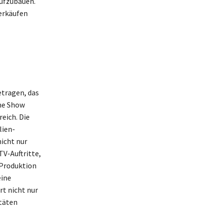
ufzubauen.
erkäufen
tragen, das
he Show
eich. Die
lien-
nicht nur
TV-Auftritte,
 Produktion
eine
rt nicht nur
itäten