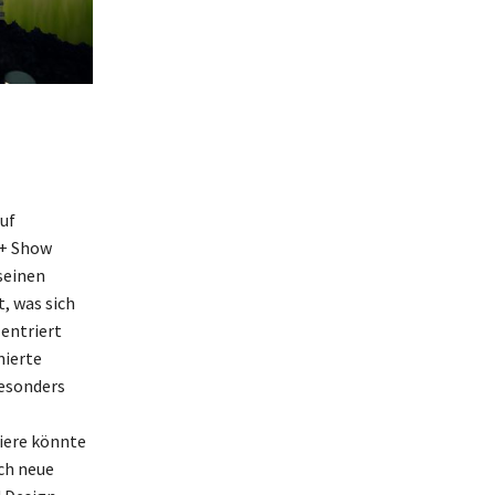
uf
 + Show
seinen
, was sich
entriert
nierte
Besonders
iere könnte
ch neue