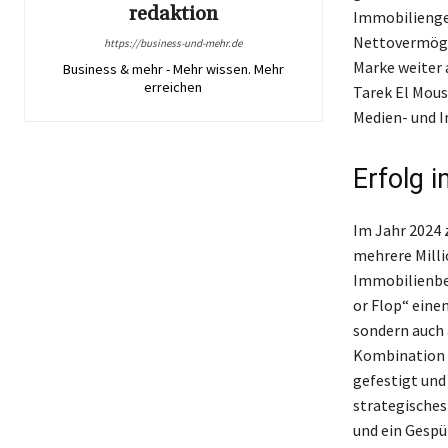
redaktion
Immobilienges
Nettovermöge
https://business-und-mehr.de
Marke weiter 
Business & mehr - Mehr wissen. Mehr
erreichen
Tarek El Mouss
Medien- und I
Erfolg 
Im Jahr 2024 
mehrere Milli
Immobilienber
or Flop“ eine
sondern auch 
Kombination a
gefestigt und
strategisches
und ein Gespü