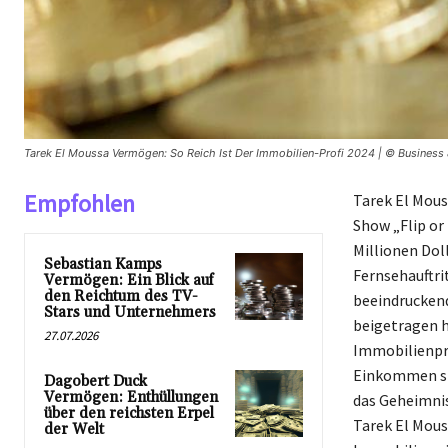
Tarek El Moussa Vermögen: So Reich Ist Der Immobilien-Profi 2024 | © Business
Empfohlen
Tarek El Mous
Show „Flip or
Millionen Dol
Sebastian Kamps
Fernsehauftri
Vermögen: Ein Blick auf
den Reichtum des TV-
beeindruckend
Stars und Unternehmers
beigetragen ha
27.07.2026
Immobilienpro
Einkommen sic
Dagobert Duck
Vermögen: Enthüllungen
das Geheimnis
über den reichsten Erpel
Tarek El Mous
der Welt