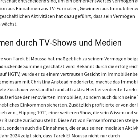
rtschaft entscheidend sind, um ein bemerkenswertes Vermögen a
ion aus Einnahmen aus TV-Formaten, Gewinnen aus Immobilienv
geschäftlichen Aktivitäten hat dazu geführt, dass sein Vermögen
h wächst.
men durch TV-Shows und Medien
re von Tarek El Moussa hat maßgeblich zu seinem Vermögen beige
ndruckende Summen geschätzt wird. Bekannt durch die erfolgreic
“ auf HGTV, wurde er zu einem vertrauten Gesicht im Immobilienber
gemeinsam mit Christina Anstead moderierte, machte das Immobi
iele Zuschauer verständlich und attraktiv. Hierbei verdiente Tarek 
kaufserlöse der renovierten Immobilien, sondern auch durch seine 
rhebliches Einkommen sicherten. Zusätzlich profitierte er von der
ieb von „Flipping 101“, einer weiteren Show, die sein Wissen und s
der Branche zur Schau stellt. Diese Art von Fernsehformaten steige
it, sondern auch die Einnahmen, die er aus seinen medialen Aktiv
Jahr 2024 zeigt sich, dass Tarek El Moussa nicht nur durch