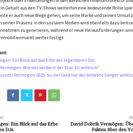
jekte oder Erweiterungen in den Bereichen Innenarchitektur und
in Gehalt aus den TV-Shows weiterhin eine bedeutende Rolle spie
nnte er auch neue Wege gehen, um seine Marke und seinen Umsatz 
seiner Präsenz in den sozialen Medien wird ebenfalls dazu beitr
Einnahmen zu generieren, während er neue Herausforderungen an
Immobilienmarkt weiter festigt.
ant:
mögen: Ein Blick auf das Erbe des legendären DJs
 Vermögen: Wie viel verdient der Star-DJ wirklich?
zotti Vermögen 2025: So viel Geld hat der beliebte Sänger wirklic
el
Nä
gen: Ein Blick auf das Erbe
David Dobrik Vermögen: Üb
en DJs
Fakten über den Y