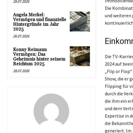
Immobilienwi
28.07.2026
Die Kombinat
Angela Merkel:
und weiteren 
Vermögen und finanzielle
kontinuierlic
Hintergründe im Jahr
2025
26.07.2026
Einkom
Konny Reimann
Vermögen: Das
Die TV-Karrie
Geheimnis hinter seinem
2024 auf beei
Reichtum 2025
28.07.2026
„Flip or Flop
Show, die er 
Flipping für v
durch die Ver
die ihm ein e
und dem Vertr
Expertise in 
die Bekannthe
generiert. Im 