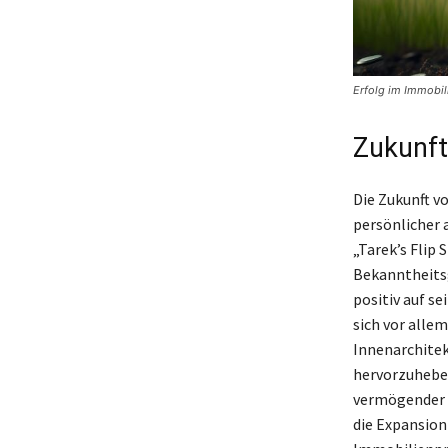
Erfolg im Immobi
Zukunft
Die Zukunft v
persönlicher 
„Tarek’s Flip 
Bekanntheitsg
positiv auf s
sich vor alle
Innenarchitek
hervorzuheben 
vermögender I
die Expansion