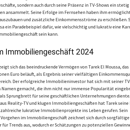
chäfte, sondern auch durch seine Präsenz in TV-Shows ein steti
n ansammelt. Seine Erfolge im Fernsehen haben ihm ermöglicht
auszubauen und zusätzliche Einkommensströme zu erschließen. S
a ein Paradebeispiel dafür, wie vielschichtig und lukrativ eine Kar
mmobiliengeschäft sein kann.
im Immobiliengeschäft 2024
zeigt sich das beeindruckende Vermögen von Tarek El Moussa, das 
onen Euro beläuft, als Ergebnis seiner vielfältigen Einkommensqu
eich. Der erfolgreiche Immobilieninvestor hat sich mit seiner T
n Namen gemacht, die ihm nicht nur immense Popularität eingebr
als Sprungbrett für seine geschäftlichen Unternehmungen diente.
us Reality-TV und klugen Immobiliengeschäften hat Tarek seine
 zahlreiche lukrative Immobilienprojekte ins Leben gerufen. Sein
 Vorgehen im Immobiliengeschäft zeichnet sich durch sorgfältige
r für Trends aus, wodurch er Schätzungen zu potenziellen Gewinn