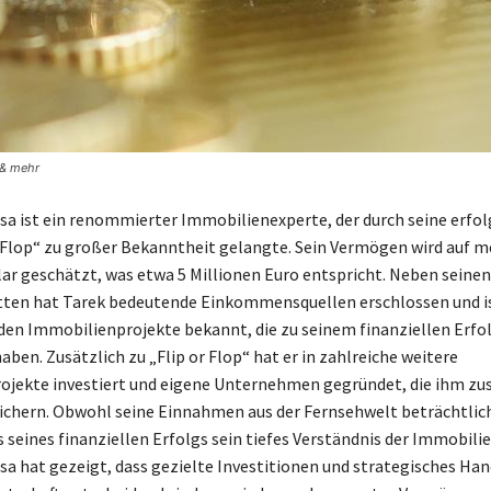
 & mehr
sa ist ein renommierter Immobilienexperte, der durch seine erfol
 Flop“ zu großer Bekanntheit gelangte. Sein Vermögen wird auf m
lar geschätzt, was etwa 5 Millionen Euro entspricht. Neben seinen
tten hat Tarek bedeutende Einkommensquellen erschlossen und is
en Immobilienprojekte bekannt, die zu seinem finanziellen Erfo
ben. Zusätzlich zu „Flip or Flop“ hat er in zahlreiche weitere
jekte investiert und eigene Unternehmen gegründet, die ihm zus
hern. Obwohl seine Einnahmen aus der Fernsehwelt beträchtlich 
 seines finanziellen Erfolgs sein tiefes Verständnis der Immobili
sa hat gezeigt, dass gezielte Investitionen und strategisches Han