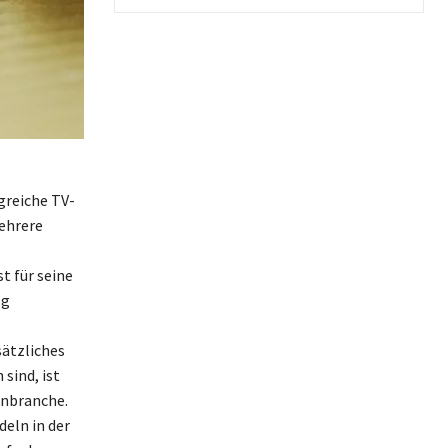
greiche TV-
ehrere
t für seine
lg
ätzliches
sind, ist
enbranche.
deln in der