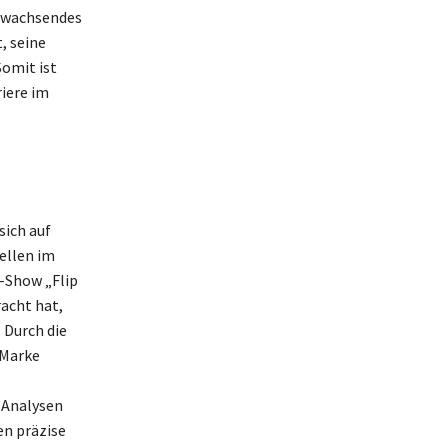
g wachsendes
, seine
omit ist
riere im
sich auf
ellen im
V-Show „Flip
acht hat,
 Durch die
 Marke
 Analysen
en präzise