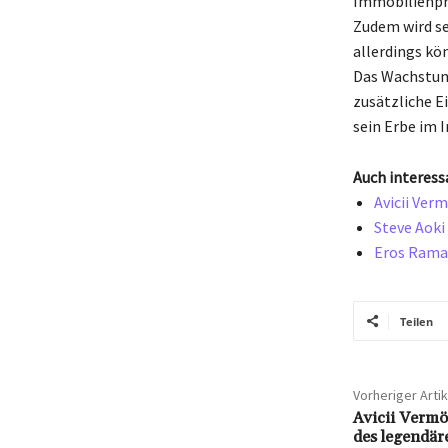
Immobilienpro
Zudem wird se
allerdings kö
Das Wachstum 
zusätzliche 
sein Erbe im 
Auch interess
Avicii Ver
Steve Aoki
Eros Ramaz
Teilen
Vorheriger Artik
Avicii Vermö
des legendär