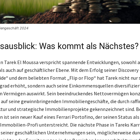
liengeschäft 2024
sausblick: Was kommt als Nächstes?
on Tarek El Moussa verspricht spannende Entwicklungen, sowohl a
als auch auf geschäftlicher Ebene. Mit dem Erfolg seiner Discovery
Side“ und dem beliebten Format „Flip or Flop“ hat Tarek nicht nur 
rad erhöht, sondern auch seine Einkommensquellen diversifiziert
ein Vermögen auswirkt. Sein beeindruckendes Nettovermögen konz
m auf seine gewinnbringenden Immobiliengeschäfte, die durch raffi
tur und strategische Immobilienprojekte gekennzeichnet sind. 
ist sein neuer Kauf eines Ferrari Portofino, der seinen Status als
mmobilien-Profi unterstreicht. Die nächste Phase in Tareks Karr
 seiner geschäftlichen Unternehmungen sein, möglicherweise dur