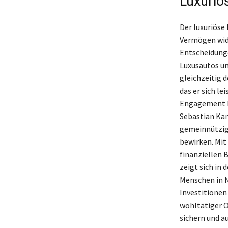
Luxuriö
Der luxuriöse
Vermögen wide
Entscheidunge
Luxusautos um
gleichzeitig 
das er sich le
Engagement he
Sebastian Kamp
gemeinnützige
bewirken. Mit
finanziellen 
zeigt sich in
Menschen in N
Investitionen
wohltätiger O
sichern und a