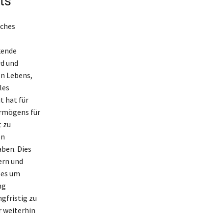
ts
iches
kende
rd und
en Lebens,
les
 hat für
Vermögens für
t zu
en
aben. Dies
ern und
 es um
ng
gfristig zu
r weiterhin