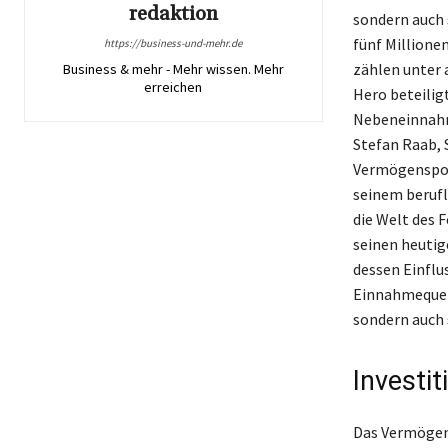
redaktion
sondern auch 
fünf Millione
https://business-und-mehr.de
zählen unter 
Business & mehr - Mehr wissen. Mehr
erreichen
Hero beteilig
Nebeneinnahme
Stefan Raab, 
Vermögensport
seinem berufl
die Welt des 
seinen heutig
dessen Einflu
Einnahmequell
sondern auch 
Investi
Das Vermögen 