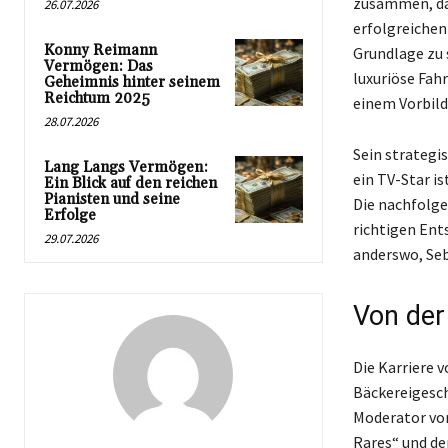
zusammen, dar
26.07.2026
erfolgreichen 
Konny Reimann
Grundlage zu s
Vermögen: Das
luxuriöse Fah
Geheimnis hinter seinem
Reichtum 2025
einem Vorbil
28.07.2026
Sein strategi
Lang Langs Vermögen:
ein TV-Star is
Ein Blick auf den reichen
Pianisten und seine
Die nachfolge
Erfolge
richtigen Ent
29.07.2026
anderswo, Seb
Von der
Die Karriere 
Bäckereigesch
Moderator von
Rares“ und de