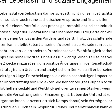
ser Lebensstil und soziale Engagemen
 Lebensstil von Sebastian Kamps spiegelt nicht nur sein beträchtl
r, sondern auch seine ästhetischen Ansprüche und finanziellen
n. Mit einem Portfolio, das prächtige Immobilien und beeindruc
fasst, zeigt der TV-Star und Unternehmer, wie Erfolg erreicht wi
den eigenen Genuss in den Vordergrund stellt. Trotz des schillernd
isten kann, bleibt Sebastian seinen Wurzeln treu. Gerade sein sozia
bt ihn von vielen anderen Prominenten ab. Wohltätigkeitsarbeit
s eine hohe Priorität. Er hält es für wichtig, einen Teil seines 
 Zwecke einzusetzen, um positive Änderungen in der Gesellschaf
 strategischen Urteilen und analytischem Denken trifft er bei sein
Beiträgen kluge Entscheidungen, die einen nachhaltigen Impact h
 der Unterstützung von Projekten, die benachteiligte Gruppen förd
ot helfen. Geduld und Weitblick gehören zu seinen Stärken, wenn
 und die Verwaltung seiner Finanzen geht. Neben der Unterstützu
rganisationen konzentriert sich Kamps darauf, sein Vermögen lan
uszubauen. Durch sein Gespür für Trends und Marktchancen kann e