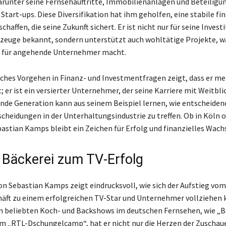
unter seine Fernsehauftritte, Immobilienanlagen und Beteiligu
Start-ups. Diese Diversifikation hat ihm geholfen, eine stabile fin
chaffen, die seine Zukunft sichert. Er ist nicht nur für seine Invest
rzeuge bekannt, sondern unterstützt auch wohltätige Projekte, w
d für angehende Unternehmer macht.
sches Vorgehen in Finanz- und Investmentfragen zeigt, dass er meh
t; er ist ein versierter Unternehmer, der seine Karriere mit Weitbli
nde Generation kann aus seinem Beispiel lernen, wie entscheidend 
scheidungen in der Unterhaltungsindustrie zu treffen. Ob in Köln 
astian Kamps bleibt ein Zeichen für Erfolg und finanzielles Wac
 Bäckerei zum TV-Erfolg
von Sebastian Kamps zeigt eindrucksvoll, wie sich der Aufstieg vom
äft zu einem erfolgreichen TV-Star und Unternehmer vollziehen k
 beliebten Koch- und Backshows im deutschen Fernsehen, wie „Ba
m „RTL-Dschungelcamp“, hat er nicht nur die Herzen der Zuschaue