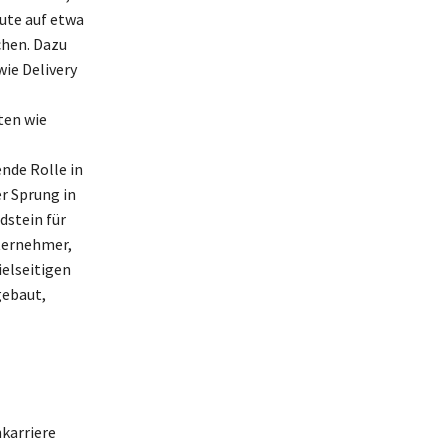
ute auf etwa
chen. Dazu
ie Delivery
ten wie
nde Rolle in
r Sprung in
dstein für
nternehmer,
ielseitigen
gebaut,
karriere