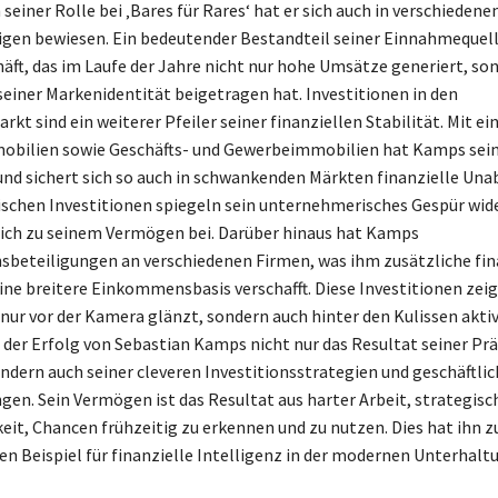
seiner Rolle bei ‚Bares für Rares‘ hat er sich auch in verschiedene
gen bewiesen. Ein bedeutender Bestandteil seiner Einnahmequelle
äft, das im Laufe der Jahre nicht nur hohe Umsätze generiert, so
seiner Markenidentität beigetragen hat. Investitionen in den
t sind ein weiterer Pfeiler seiner finanziellen Stabilität. Mit ein
bilien sowie Geschäfts- und Gewerbeimmobilien hat Kamps sein
t und sichert sich so auch in schwankenden Märkten finanzielle Una
ischen Investitionen spiegeln sein unternehmerisches Gespür wid
ich zu seinem Vermögen bei. Darüber hinaus hat Kamps
eteiligungen an verschiedenen Firmen, was ihm zusätzliche fin
eine breitere Einkommensbasis verschafft. Diese Investitionen zeig
nur vor der Kamera glänzt, sondern auch hinter den Kulissen aktiv 
 der Erfolg von Sebastian Kamps nicht nur das Resultat seiner Pr
ndern auch seiner cleveren Investitionsstrategien und geschäftli
n. Sein Vermögen ist das Resultat aus harter Arbeit, strategi
keit, Chancen frühzeitig zu erkennen und zu nutzen. Dies hat ihn 
n Beispiel für finanzielle Intelligenz in der modernen Unterhal