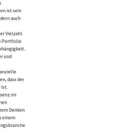
n
n ist sein
ndern auch
er Vielzahl
 Portfolio
bhängigkeit.
er und
anzielle
en, dass der
ist.
äsenz im
chen
schem Denken
zu einem
tungsbranche