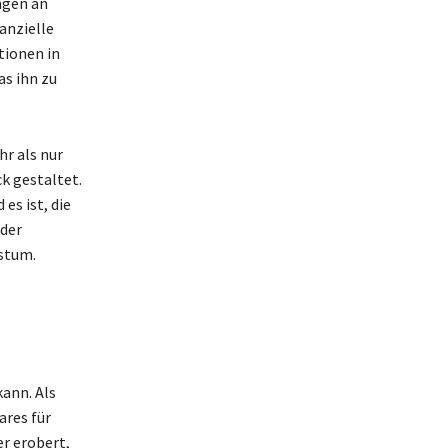
ngen an
anzielle
itionen in
as ihn zu
r als nur
ck gestaltet.
es ist, die
oder
hstum.
ann. Als
res für
r erobert,