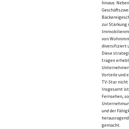
hinaus. Neben 
Geschäftszwei
Bäckereigesch
zur Stärkung 
Immobilienmark
von Wohnimmo
diversifizier
Diese strateg
tragen erhebl
Unternehmensb
Vorteile und 
TV-Star nicht 
Insgesamt ist
Fernsehen, so
Unternehmunge
und der Fähig
herausragende
gemacht.