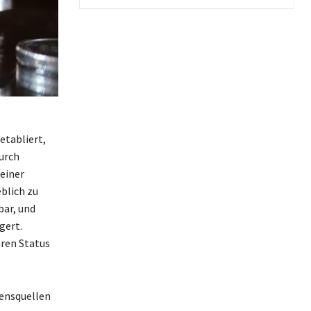
etabliert,
durch
 einer
blich zu
bar, und
gert.
hren Status
ensquellen