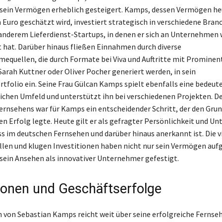
sein Vermögen erheblich gesteigert. Kamps, dessen Vermögen he
n Euro geschätzt wird, investiert strategisch in verschiedene Bran
anderem Lieferdienst-Startups, in denen er sich an Unternehmen w
t hat. Darüber hinaus fließen Einnahmen durch diverse
quellen, die durch Formate bei Viva und Auftritte mit Prominen
Sarah Kuttner oder Oliver Pocher generiert werden, in sein
folio ein. Seine Frau Gülcan Kamps spielt ebenfalls eine bedeute
ichen Umfeld und unterstützt ihn bei verschiedenen Projekten. De
Fernsehens war für Kamps ein entscheidender Schritt, der den Grun
en Erfolg legte. Heute gilt er als gefragter Persönlichkeit und U
ss im deutschen Fernsehen und darüber hinaus anerkannt ist. Die v
en und klugen Investitionen haben nicht nur sein Vermögen auf
sein Ansehen als innovativer Unternehmer gefestigt.
tionen und Geschäftserfolge
von Sebastian Kamps reicht weit über seine erfolgreiche Fernseh